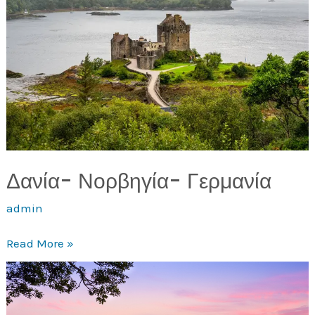
Δανία- Νορβηγία- Γερμανία
admin
Read More »
Ιαπωνία
–
Ταϊβάν