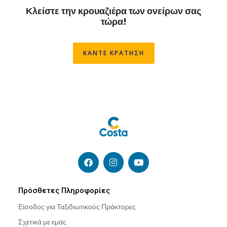
Κλείστε την κρουαζιέρα των ονείρων σας
τώρα!
ΚΑΝΤΕ ΚΡΑΤΗΣΗ
F
I
Y
a
n
o
c
s
u
e
t
t
b
a
u
Πρόσθετες Πληροφορίες
o
g
b
Είσοδος για Ταξιδιωτικούς Πράκτορες
o
r
e
k
a
Σχετικά με εμάς
m