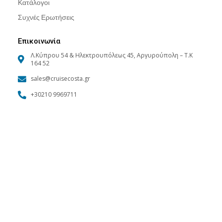
Κατάλογοι
Συχνές Ερωτήσεις
Επικοινωνία
Λ.Κύπρου 54 & Ηλεκτρουπόλεως 45, Αργυρούπολη – Τ.Κ
164 52
sales@cruisecosta.gr
+30210 9969711