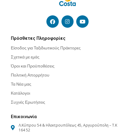
F
I
Y
a
n
o
c
s
u
e
t
t
b
a
u
Πρόσθετες Πληροφορίες
o
g
b
Είσοδος για Ταξιδιωτικούς Πράκτορες
o
r
e
k
a
Σχετικά με εμάς
m
Όροι και Προϋποθέσεις
Πολιτική Απορρήτου
Τα Νέα μας
Κατάλογοι
Συχνές Ερωτήσεις
Επικοινωνία
Λ.Κύπρου 54 & Ηλεκτρουπόλεως 45, Αργυρούπολη – Τ.Κ
164 52