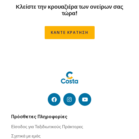
Κλείστε την κρουαζιέρα των ονείρων σας
τώρα!
ΚΑΝΤΕ ΚΡΑΤΗΣΗ
F
I
Y
a
n
o
c
s
u
e
t
t
b
a
u
Πρόσθετες Πληροφορίες
o
g
b
Είσοδος για Ταξιδιωτικούς Πράκτορες
o
r
e
k
a
Σχετικά με εμάς
m