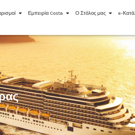
ρισμοί
Εμπειρία Costa
Ο Στόλος μας
e-Κατά
ρας