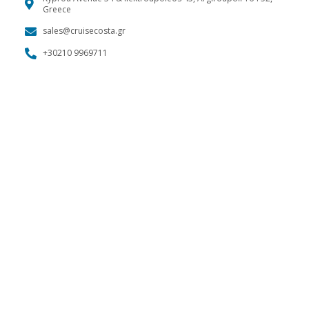
Greece
sales@cruisecosta.gr
+30210 9969711